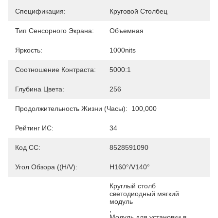
Спецификация:
Круговой Столбец
Тип Сенсорного Экрана:
Объемная
Яркость:
1000nits
Соотношение Контраста:
5000:1
Глубина Цвета:
256
Продолжительность Жизни (часы):
100,000
Рейтинг ИС:
34
Код СС:
8528591090
Угол Обзора ((H/V):
H160°/V140°
Круглый столб 
светодиодный мягкий 
модуль
, 
Модуль для установки в 