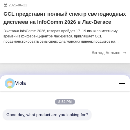
2026-06-22
GCL представит полный спектр светодиодных
дисплеев на InfoComm 2026 в Лас-Вегасе
Выставка InfoComm 2026, которая пройдет 17–19 июня по местному
времени в конференц-центре Лас-Вегаса, приглашает GCL
продемонстрировать семь своих флагманских линеек продуктов на
стенде C8779. Представленное портфолио включает в себя решения
для аренды и стационарной установки светодиодных дисплеев. ...
Взгляд Больше
Viola
Быстрый контакт
Адрес
8:52 PM
9-й этаж, здание 5, центр Heng Ming Wan Chuang Hui,
Good day, what product are you looking for?
сообщество Hui Long Pu, улица Longcheng, Longgang,
Шэньчжэнь, Гуандун