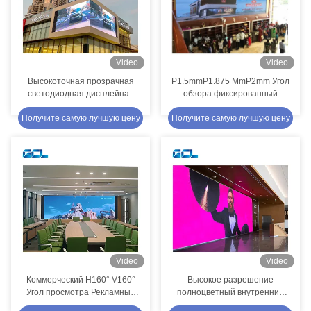
Video
Video
Высокоточная прозрачная
P1.5mmP1.875 MmP2mm Угол
светодиодная дисплейная
обзора фиксированный
панельP10.4 ммP15.6 25 мм
Внутренний светодиодный
Получите самую лучшую цену
Получите самую лучшую цену
для рекламы
видеостенный экран
Video
Video
Коммерческий H160° V160°
Высокое разрешение
Угол просмотра Рекламный
полноцветный внутренний
светодиодный дисплей
светодиодный дисплей с