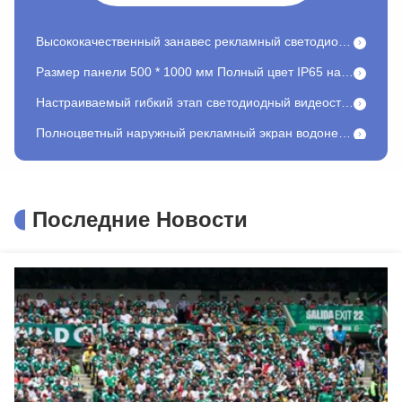
Высококачественный занавес рекламный светодиодный дисплей Wide Angel LED Mesh Video Wall
Размер панели 500 * 1000 мм Полный цвет IP65 наружной прозрачный светодиодный дисплей для творческих установок
Настраиваемый гибкий этап светодиодный видеостенный экран события
Полноцветный наружный рекламный экран водонепроницаемый высокопрочный рекламный щит
Настраиваемый электронный наружный дисплей для рекламы
Сцена Фон LED наружной дисплей Энергосбережение P4.8 Аренда наружного светодиодного дисплея
IP65 Серебряный П15.6 Прозрачный светодиодный дисплей с высокой частотой обновления
Последние Новости
Фон XR LED дисплей P2.6 Виртуальный виртуальный студийный светодиодный экран для украшения свадебной сцены
Наружный фоновый светодиодный дисплей Быстрая установка P3.9 Аренда Наружного светодиодного дисплея
1200 нит высокая яркость LED видео стены гибкий экран P1.95 для внутреннего использования Ggalaxy Series
HD P1.875 Наружные светодиодные плакаты - привлекательные решения для коммерческой рекламы
Частный пользовательский экран Gstar-II P3.91 P4.81mm 7680Hz с высокой частотой обновления HD для внутренней установки
Внутренняя светодиодная видеостенка 500 * 1000 мм P1.95 мм P2.5 мм высокой четкости для фиксированной установки