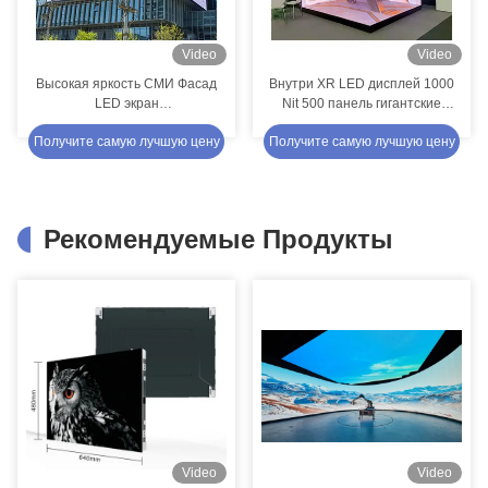
Video
Video
Высокая яркость СМИ Фасад
Внутри XR LED дисплей 1000
LED экран
Nit 500 панель гигантские
водонепроницаемая
экраны для аренды
Получите самую лучшую цену
Получите самую лучшую цену
светодиодная видеостенка с
оборудования для вечеринок
чипом Nationstar
Рекомендуемые Продукты
Video
Video