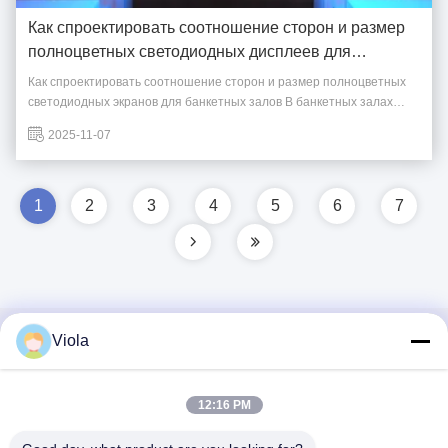
Как спроектировать соотношение сторон и размер
полноцветных светодиодных дисплеев для
банкетных залов
Как спроектировать соотношение сторон и размер полноцветных
светодиодных экранов для банкетных залов В банкетных залах
дизайн соотношения сторон светодиодных экранов должен
2025-11-07
учитывать визуальную эстетику и функциональные требования.
Рекомендуется использовать золотое сечение 16:9 в качестве
эталона, ...
1
2
3
4
5
6
7
Viola
Быстрый контакт
Адрес
12:16 PM
9-й этаж, здание 5, центр Heng Ming Wan Chuang Hui,