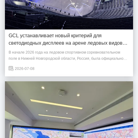
GCL устанавливает новый критерий для
светодиодных дисплеев на арене ледовых видов
спорта в России
В начале 2026 года на ледовом спортивном соревновательном
поле в Нижней Новгородской области, Россия, была официально
введена в эксплуатацию.ГКЛElectronics Co., Ltd. поставила и
2026-07-08
установила все светодиодные дисплейные системы для места
проведения, включая наружные сетевые экраны, 360° панорамные
экра...