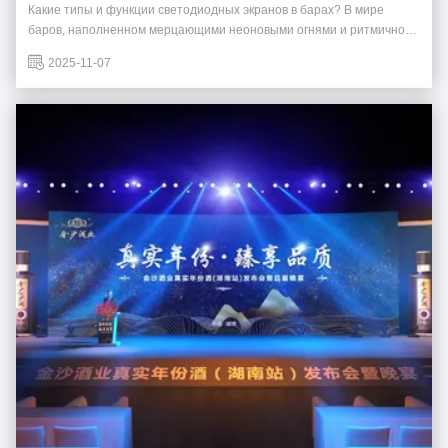
Какие типы и функции светодиодных экранов в барах? В мире
баров, наполненном мерцающими неоновыми огнями и ритмичной
музыкой, светодиодные экраны подобны ловким визуальным магам.
2025-11-07
Обладая разнообразными типами и мощными функциями, они
преображают развлекательный опыт в барах. От создания
атмосферы и ...