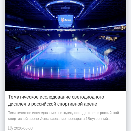
Тематическое исследование светодиодного
дисплея в российской спортивной арене
Тематическое исследование светодиодного дисплея в российской
спортивной арене Использование препарата:1Внутренний
светодиодный экран Gstar II серии P4.81, общей площадью 570
2026-06-03
квадратных метров2. Продуктовый дизайн:Четырехсторонний