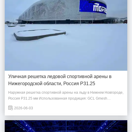
Уличная решетка ледовой спортивной арены в
Нижегородской области, Россия P31.25
Наружная решетка спортивной арены на льду в Нижнем Новгороде,
Россия P31.25 мм Использованная продукция: GCL Gmesh
P31.25mm;Площадь светодиодного экрана: 960 квадратных
2026-06-03
метровКонструкция установки: наружная стена главного входа на
арену для занятий спортом на льду;Схема: Принятие
высокопрозрачного и ...