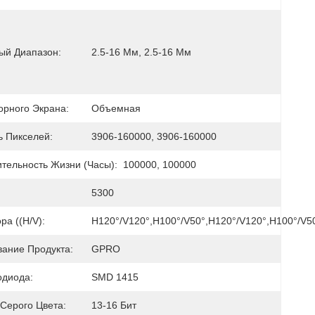
ый Диапазон:
2.5-16 Мм, 2.5-16 Мм
орного Экрана:
Объемная
ь Пикселей:
3906-160000, 3906-160000
тельность Жизни (часы):
100000, 100000
5300
ра ((H/V):
H120°/V120°,H100°/V50°,H120°/V120°,H100°/V5
ание Продукта:
GPRO
одиода:
SMD 1415
Серого Цвета:
13-16 Бит