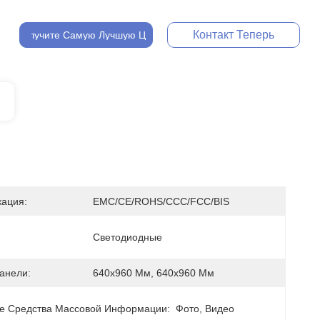
Контакт Теперь
Получите Самую Лучшую Цену
ация:
EMC/CE/ROHS/CCC/FCC/BIS
Светодиодные
анели:
640х960 Мм, 640х960 Мм
е Средства Массовой Информации:
Фото, Видео