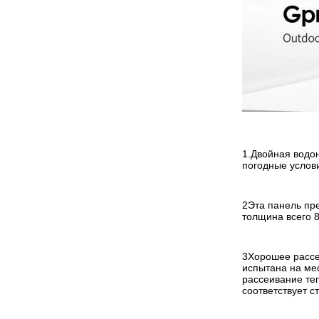
1.Двойная водо
погодные услов
2Эта панель пре
толщина всего 85
3Хорошее рассе
испытана на ме
рассеивание теп
соответствует с