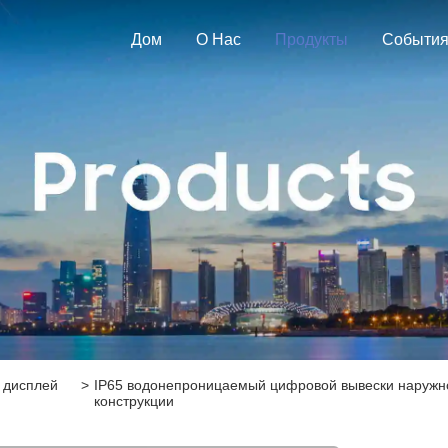
Дом
О Нас
Продукты
Событи
 дисплей
>
IP65 водонепроницаемый цифровой вывески наружно
конструкции