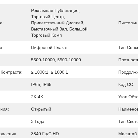
Рекламная Публикация, 
Торговый Центр, 
е:
Приветственный Дисплей, 
Пиксельн
Выставочный Зал, Большой 
Торговый Комп
я:
Цифровой Плакат
Тип Сенс
5500-10000, 5500-10000
Плотност
Контраста:
≥ 1000:1, ≥ 1000:1
Продолжи
IP65, IP65
Код СС:
2K-4K
Угол Обзо
ния:
Открытый
Наименов
3 Года
Тип Свет
овления:
3840 Гц/с HD
Масштаб 