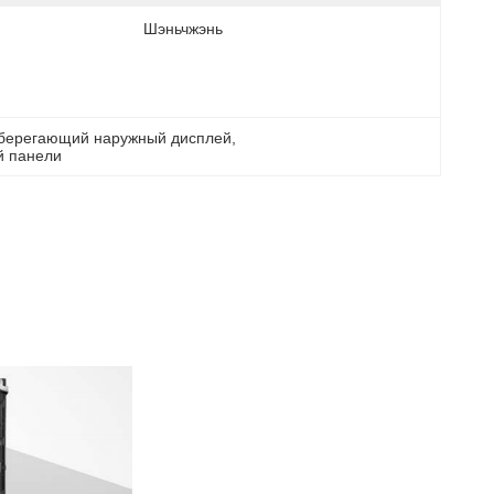
Шэньчжэнь
берегающий наружный дисплей
, 
й панели