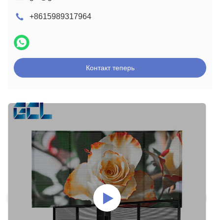
+8615989317964
Контакт теперь