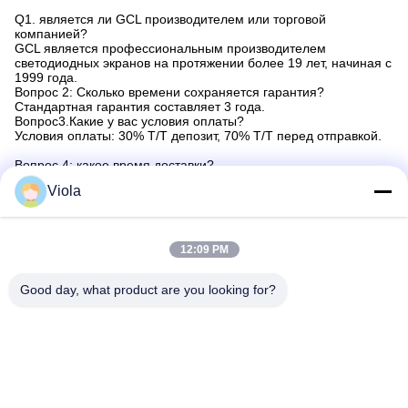
Q1. является ли GCL производителем или торговой
компанией?
GCL является профессиональным производителем
светодиодных экранов на протяжении более 19 лет, начиная с
1999 года.
Вопрос 2: Сколько времени сохраняется гарантия?
Стандартная гарантия составляет 3 года.
Вопрос3.Какие у вас условия оплаты?
Условия оплаты: 30% T/T депозит, 70% T/T перед отправкой.
Вопрос 4: какое время доставки?
Обычно через 12-15 рабочих дней после оплаты депозита.
Viola
меньше недели для наших лучших продаж, потому что мы
всегда держим около 500 квадратных метров на складе.
Q5. Какую техническую поддержку может предложить GCL?
Мы предоставляем всевозможные технические тренинги
12:09 PM
бесплатно, включая обучение эксплуатации и техническому
обслуживанию светодиодных экранов на нашей фабрике.CAD
чертежи стальной конструкции и инструкции по установке
Good day, what product are you looking for?
шкафов и подключению сигнальных/энергетических кабелей
могут быть предоставлены бесплатноЕсли потребуется, GCL
может отправить команду инженеров в страну клиента, чтобы
проинструктировать установку.
Вопрос 6: Какую систему управления вы используете?
Наша стандартная система управления является Novastar,