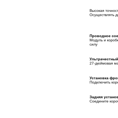
Высокая точнос
Осуществлять до
Проводное со
Модуль и коробк
силу
Ультрачестный
27-дюймовая маш
Установка фро
Подключить коро
Задняя устано
Соедините коро