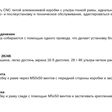
ть CNC литой алюминиевой коробки с ультра-тонкой рамы, идеаль
- и послеустановку и техническое обслуживание, адаптироваться к
единение
а собираются с помощью одного провода, что делает установку бо
 2K/4K
ина, легко достичь экрана 16:9 дисплея, 2K / 4K ультра-четкое 
нта
бку к раме через M50x50 винтов с передней стороны коробки и зас
вка
бку и раму сзади с помощью M5x50 винтов и застегивать креплени