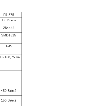
П1.875
1.875 мм
284444
SMD1515
1/45
00×168,75 мм
450 Вт/м2
150 Вт/м2