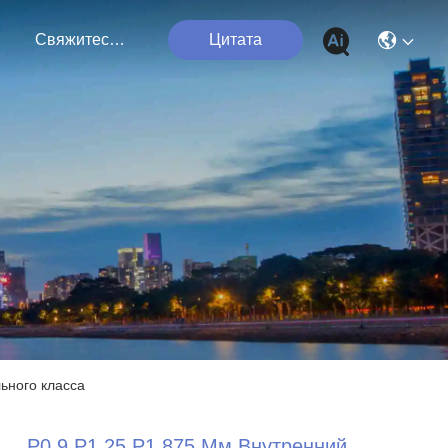
я
Свяжитесь Мы
Цитата
ьного класса
P0.9 P1.25 P1.875 Мм Внутренний