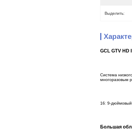
Выделить:
Характ
GCL GTV HD In
Система низкого
многоразовым р
16: 9-дюймовый,
Большая обла