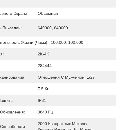
орного Экрана:
Объемная
ь Пикселей:
640000, 640000
тельность Жизни (часы):
100,000, 100,000
я:
2K-4K
284444
канирования:
Отношения С Мужчиной, 1/27
7.5 Кг
Защиты:
IP31
 Обновления:
3840 Гц
2000 Квадратных Метров/
 Способности:
Квадрат Измеряет В   Месяц