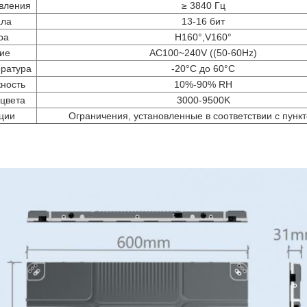
вления
≥ 3840 Гц
ала
13-16 бит
ра
H160°,V160°
ие
AC100~240V ((50-60Hz)
ратура
-20°C до 60°C
ность
10%-90% RH
цвета
3000-9500K
ции
Ограничения, установленные в соответствии с пункт