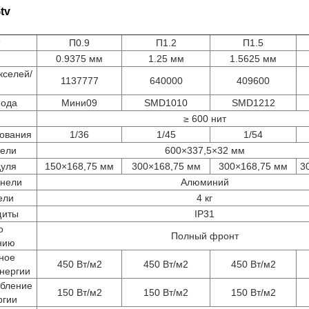
tv
П0.9
П1.2
П1.5
0.9375 мм
1.25 мм
1.5625 мм
кселей/
1137777
640000
409600
иода
Мини09
SMD1010
SMD1212
≥ 600 нит
ования
1/36
1/45
1/54
нели
600×337,5×32 мм
дуля
150×168,75 мм
300×168,75 мм
300×168,75 мм
3
анели
Алюминий
ели
4 кг
щиты
IP31
о
Полный фронт
нию
ное
450 Вт/м2
450 Вт/м2
450 Вт/м2
нергии
ебление
150 Вт/м2
150 Вт/м2
150 Вт/м2
ргии