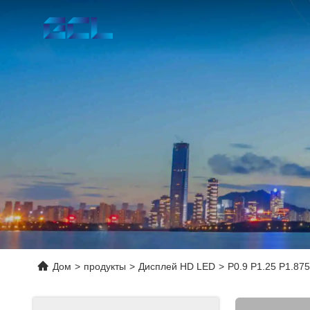
Дом
>
продукты
>
Дисплей HD LED
>
P0.9 P1.25 P1.87