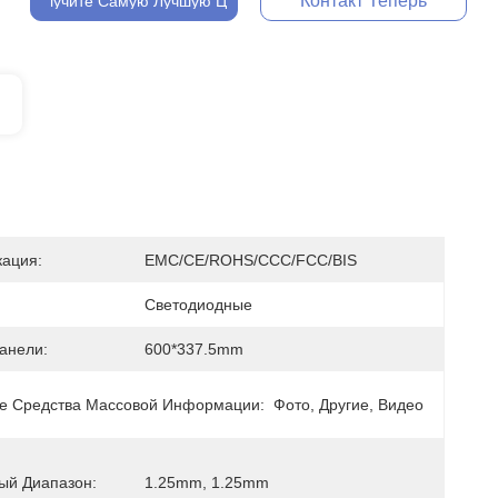
Контакт Теперь
Получите Самую Лучшую Цену
ация:
EMC/CE/ROHS/CCC/FCC/BIS
Светодиодные
анели:
600*337.5mm
е Средства Массовой Информации:
Фото, Другие, Видео
ый Диапазон:
1.25mm, 1.25mm