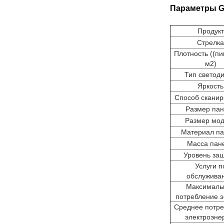
Параметры G
Продукт
Стрелка
Плотность ((пи
м2)
Тип светод
Яркость
Способ сканир
Размер па
Размер мо
Материал п
Масса пан
Уровень за
Услуги п
обслужива
Максималь
потребление э
Среднее потр
электроэне