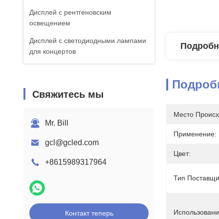
Дисплей с рентгеновским
освещением
Дисплей с светодиодными лампами
Подробн
для концертов
Подроб
Свяжитесь мы
Место Происх
Mr. Bill
Применение:
gcl@gcled.com
Цвет:
+8615989317964
Тип Поставщи
Использовани
Контакт теперь