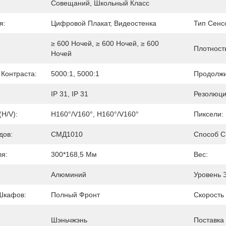
Совещаний, Школьный Класс
я:
Цифровой Плакат, Видеостенка
Тип Сенс
≥ 600 Ночей, ≥ 600 Ночей, ≥ 600 
Плотност
Ночей
Контраста:
5000:1, 5000:1
Продолжи
IP 31, IP 31
Резолюци
(H/V):
H160°/V160°, H160°/V160°
Пиксели:
дов:
СМД1010
Способ С
я:
300*168,5 Мм
Вес:
Алюминий
Уровень 
Шкафов:
Полный Фронт
Скорость
Шэньчжэнь
Поставка